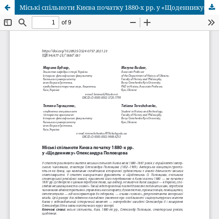
Міські спільноти Києва початку 1880-х рр. у «Щоденнику» Олександра Половцова