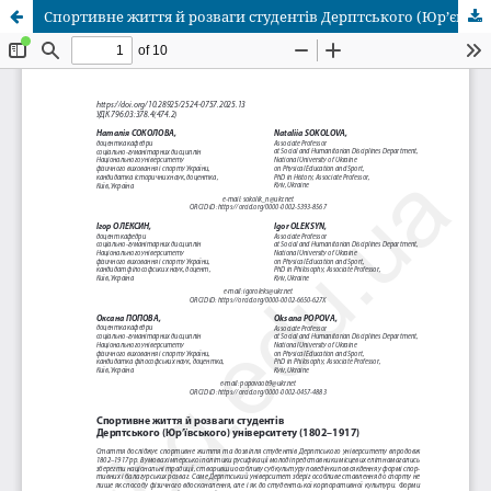
Спортивне життя й розваги студентів Дерптського (Юр’євського) університету (1802–1917)