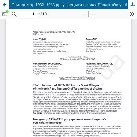
Голодомор 1932–1933 рр. у грецьких селах Надазов’я: усні свідчення жертв