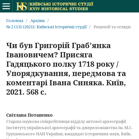
Головна
/
Архіви
/
№ 2 (13) (2021): Київські історичні студії
/
Рецензії та огляди
Чи був Григорій Граб’янка
Івановичем? Присяга
Гадяцького полку 1718 року /
Упорядкування, передмова та
коментарі Івана Синяка. Київ,
2021. 568 с.
Світлана Потапенко
Старша наукова співробітниця відділу актової археографії
Інституту української археографії та джерелознавства ім. М.С.
Грушевського НАН України, кандидат історичних наук, Київ,