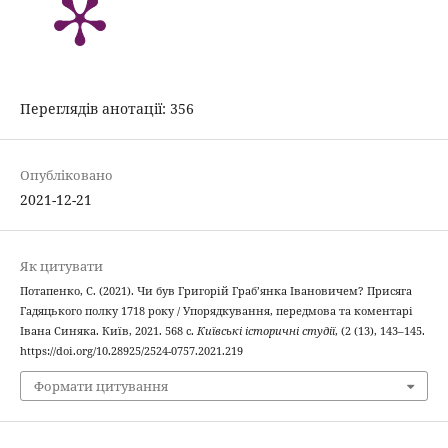
Переглядів анотації: 356
Опубліковано
2021-12-21
Як цитувати
Потапенко, С. (2021). Чи був Григорій Граб’янка Івановичем? Присяга
Гадяцького полку 1718 року / Упорядкування, передмова та коментарі
Івана Синяка. Київ, 2021. 568 с.
Київські історичні студії
, (2 (13), 143–145.
https://doi.org/10.28925/2524-0757.2021.219
Формати цитування