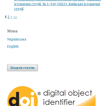
історичні студії: № 1 (14) (2022): Київські історичні
студії
1
2
>
>>
Мова
Українська
English
Подати статтю