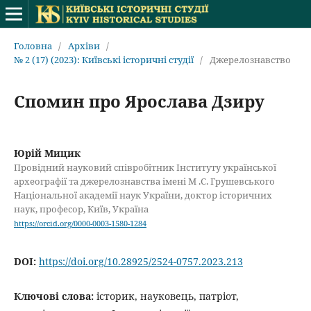
Головна
/
Архіви
/
№ 2 (17) (2023): Київські історичні студії
/
Джерелознавство
Спомин про Ярослава Дзиру
Юрій Мицик
Провідний науковий співробітник Інституту української
археографії та джерелознавства імені М .С. Грушевського
Національної академії наук України, доктор історичних
наук, професор, Київ, Україна
https://orcid.org/0000-0003-1580-1284
DOI:
https://doi.org/10.28925/2524-0757.2023.213
Ключові слова:
історик, науковець, патріот,