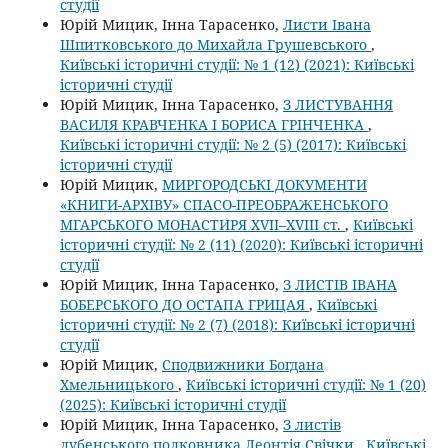
студії
Юрій Мицик, Інна Тарасенко,
Листи Івана
Шпитковського до Михайла Грушевського
,
Київські історичні студії: № 1 (12) (2021): Київські
історичні студії
Юрій Мицик, Інна Тарасенко,
З ЛИСТУВАННЯ
ВАСИЛЯ КРАВЧЕНКА І БОРИСА ГРІНЧЕНКА
,
Київські історичні студії: № 2 (5) (2017): Київські
історичні студії
Юрій Мицик,
МИРГОРОДСЬКІ ДОКУМЕНТИ
«КНИГИ-АРХІВУ» СПАСО-ПРЕОБРАЖЕНСЬКОГО
МГАРСЬКОГО МОНАСТИРЯ ХVІІ–ХVІІІ ст.
,
Київські
історичні студії: № 2 (11) (2020): Київські історичні
студії
Юрій Мицик, Інна Тарасенко,
З ЛИСТІВ ІВАНА
БОБЕРСЬКОГО ДО ОСТАПА ГРИЦАЯ
,
Київські
історичні студії: № 2 (7) (2018): Київські історичні
студії
Юрій Мицик,
Сподвижники Богдана
Хмельницького
,
Київські історичні студії: № 1 (20)
(2025): Київські історичні студії
Юрій Мицик, Інна Тарасенко,
З листів
лубенського полковника Леонтія Свічки
,
Київські