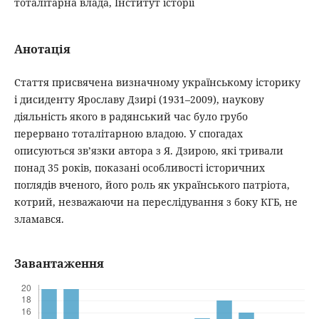
тоталітарна влада, Інститут історії
Анотація
Стаття присвячена визначному українському історику
і дисиденту Ярославу Дзирі (1931–2009), наукову
діяльність якого в радянський час було грубо
перервано тоталітарною владою. У спогадах
описуються зв’язки автора з Я. Дзирою, які тривали
понад 35 років, показані особливості історичних
поглядів вченого, його роль як українського патріота,
котрий, незважаючи на переслідування з боку КГБ, не
зламався.
Завантаження