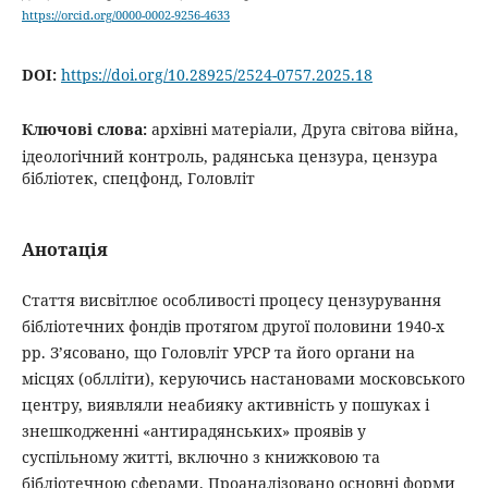
https://orcid.org/0000-0002-9256-4633
DOI:
https://doi.org/10.28925/2524-0757.2025.18
Ключові слова:
архівні матеріали, Друга світова війна,
ідеологічний контроль, радянська цензура, цензура
бібліотек, спецфонд, Головліт
Анотація
Стаття висвітлює особливості процесу цензурування
бібліотечних фондів протягом другої половини 1940-х
рр. З’ясовано, що Головліт УРСР та його органи на
місцях (облліти), керуючись настановами московського
центру, виявляли неабияку активність у пошуках і
знешкодженні «антирадянських» проявів у
суспільному житті, включно з книжковою та
бібліотечною сферами. Проаналізовано основні форми