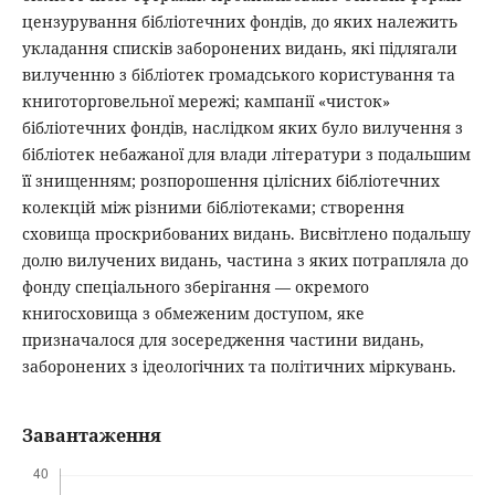
цензурування бібліотечних фондів, до яких належить
укладання списків заборонених видань, які підлягали
вилученню з бібліотек громадського користування та
книготорговельної мережі; кампанії «чисток»
бібліотечних фондів, наслідком яких було вилучення з
бібліотек небажаної для влади літератури з подальшим
її знищенням; розпорошення цілісних бібліотечних
колекцій між різними бібліотеками; створення
сховища проскрибованих видань. Висвітлено подальшу
долю вилучених видань, частина з яких потрапляла до
фонду спеціального зберігання — окремого
книгосховища з обмеженим доступом, яке
призначалося для зосередження частини видань,
заборонених з ідеологічних та політичних міркувань.
Завантаження