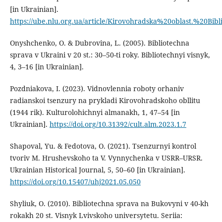
[in Ukrainian].
https://ube.nlu.org.ua/article/Kirovohradska%20oblast.%20Bi
Onyshchenko, O. & Dubrovina, L. (2005). Bibliotechna
sprava v Ukraini v 20 st.: 30–50-ti roky. Bibliotechnyi visnyk,
4, 3–16 [in Ukrainian].
Pozdniakova, I. (2023). Vidnovlennia roboty orhaniv
radianskoi tsenzury na prykladi Kirovohradskoho obllitu
(1944 rik). Kulturolohichnyi almanakh, 1, 47–54 [in
Ukrainian].
https://doi.org/10.31392/cult.alm.2023.1.7
Shapoval, Yu. & Fedotova, O. (2021). Tsenzurnyi kontrol
tvoriv M. Hrushevskoho ta V. Vynnychenka v USRR–URSR.
Ukrainian Historical Journal, 5, 50–60 [in Ukrainian].
https://doi.org/10.15407/uhj2021.05.050
Shyliuk, O. (2010). Bibliotechna sprava na Bukovyni v 40-kh
rokakh 20 st. Visnyk Lvivskoho universytetu. Seriia: