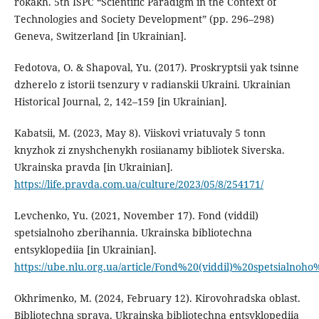
rokakh. 5th ISPC “Scientific Paradigm in the Context of
Technologies and Society Development” (рр. 296–298)
Geneva, Switzerland [in Ukrainian].
Fedotova, O. & Shapoval, Yu. (2017). Proskryptsii yak tsinne
dzherelo z istorii tsenzury v radianskii Ukraini. Ukrainian
Historical Journal, 2, 142–159 [in Ukrainian].
Kabatsii, M. (2023, May 8). Viiskovi vriatuvaly 5 tonn
knyzhok zi znyshchenykh rosiianamy bibliotek Siverska.
Ukrainska pravda [in Ukrainian].
https://life.pravda.com.ua/culture/2023/05/8/254171/
Levchenko, Yu. (2021, November 17). Fond (viddil)
spetsialnoho zberihannia. Ukrainska bibliotechna
entsyklopediia [in Ukrainian].
https://ube.nlu.org.ua/article/Fond%20(viddil)%20spetsialnoh
Okhrimenko, M. (2024, February 12). Kirovohradska oblast.
Bibliotechna sprava. Ukrainska bibliotechna entsyklopediia