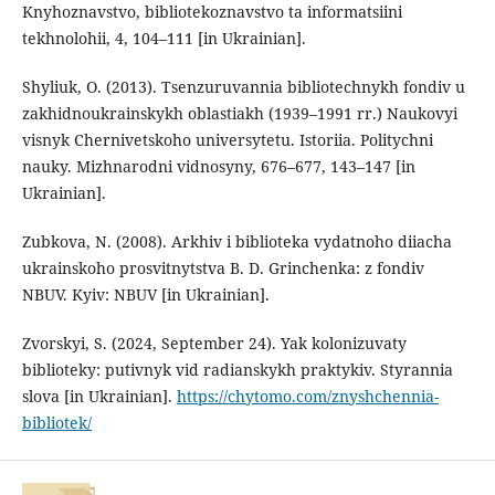
Knyhoznavstvo, bibliotekoznavstvo ta informatsiini
tekhnolohii, 4, 104–111 [in Ukrainian].
Shyliuk, O. (2013). Tsenzuruvannia bibliotechnykh fondiv u
zakhidnoukrainskykh oblastiakh (1939–1991 rr.) Naukovyi
visnyk Chernivetskoho universytetu. Istoriia. Politychni
nauky. Mizhnarodni vidnosyny, 676–677, 143–147 [in
Ukrainian].
Zubkova, N. (2008). Arkhiv i biblioteka vydatnoho diiacha
ukrainskoho prosvitnytstva B. D. Grinchenka: z fondiv
NBUV. Kyiv: NBUV [in Ukrainian].
Zvorskyi, S. (2024, September 24). Yak kolonizuvaty
biblioteky: putivnyk vid radianskykh praktykiv. Styrannia
slova [in Ukrainian].
https://chytomo.com/znyshchennia-
bibliotek/