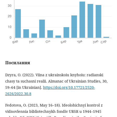
Посилання
Dzyra, O. (2022). Viina z ukrainskoiu knyhoiu: radianski
chasy ta suchasni realii. Almanac of Ukrainian Studies, 30,
59–64 [in Ukrainian].
https://doi.org/10.17721/2520-
2626/2022.30.8
Fedotova, O. (2023, May 16–18). Ideolohichnyi kontrol z
vidnovlennia bibliotechnykh fondiv URSR u 1944–1945