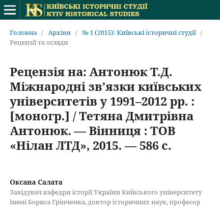
Головна
/
Архіви
/
№ 1 (2015): Київські історичні студії
/
Рецензії та огляди
Рецензія на: Антонюк Т.Д.
Міжнародні зв’язки київських
університетів у 1991–2012 рр. :
[моногр.] / Тетяна Дмитрівна
Антонюк. — Вінниця : ТОВ
«Нілан ЛТД», 2015. — 586 с.
Оксана Салата
Завідувач кафедри історії України Київського університету
імені Бориса Грінченка, доктор історичних наук, професор