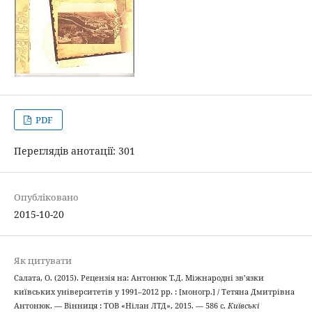
PDF
Переглядів анотації: 301
Опубліковано
2015-10-20
Як цитувати
Салата, О. (2015). Рецензія на: Антонюк Т.Д. Міжнародні зв’язки
київських університетів у 1991–2012 рр. : [моногр.] / Тетяна Дмитрівна
Антонюк. — Вінниця : ТОВ «Нілан ЛТД», 2015. — 586 с.
Київські