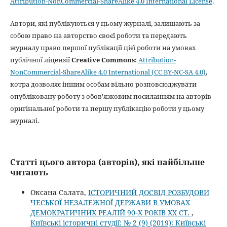
Attribution-NonCommercial-ShareAlike 4.0 International License
.
Автори, які публікуються у цьому журналі, залишають за
собою право на авторство своєї роботи та передають
журналу право першої публікації цієї роботи на умовах
публічної ліцензії
Creative Commons:
Attribution-
NonCommercial-ShareAlike 4.0 International (CC BY-NC-SA 4.0)
,
котра дозволяє іншим особам вільно розповсюджувати
опубліковану роботу з обов'язковим посиланням на авторів
оригінальної роботи та першу публікацію роботи у цьому
журналі.
Статті цього автора (авторів), які найбільше
читають
Оксана Салата,
ІСТОРИЧНИЙ ДОСВІД РОЗБУДОВИ
ЧЕСЬКОЇ НЕЗАЛЕЖНОЇ ДЕРЖАВИ В УМОВАХ
ДЕМОКРАТИЧНИХ РЕАЛІЙ 90‑Х РОКІВ ХХ СТ.
,
Київські історичні студії: № 2 (9) (2019): Київські