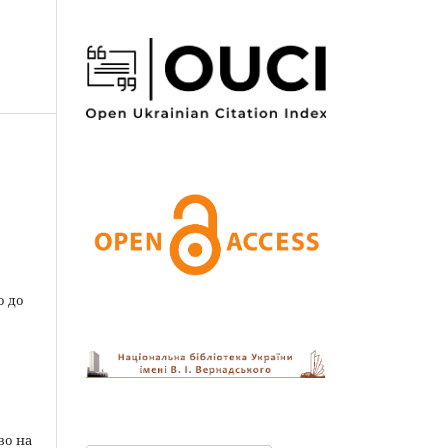
о до
во на