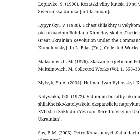
Lepiavko, S. (1996). Kozatski viiny kintsia 19 st.
Siverianska dumka [in Ukrainian].
Lypynskyi, V. (1980). Uchast shliakhty u velyk
pid provodom Bohdana Khmelnytskoho [Participat
Great Ukrainian Revolution under the Comman
Khmelnytsky]. In L. Bilas (Ed.), Collected Works (
Maksimovich, M. (1876). Skazanie o getmane Pe
Maksimovich, M. Collected Works (Vol. 1, 358–386
Mytsyk, Yu.A. (2004). Hetman Ivan Vyhovskyi. Ky
Nalyvaiko, D.S. (1972). Vidhomin borotby ukrai
shliakhetsko-katolytskoiu ekspansiieiu naprykints
XVII st. u Zakhidnii Yevropi. Seredni viky na Ukra
Ukrainian].
Sas, P. M. (2006). Petro Konashevych-Sahaidachny