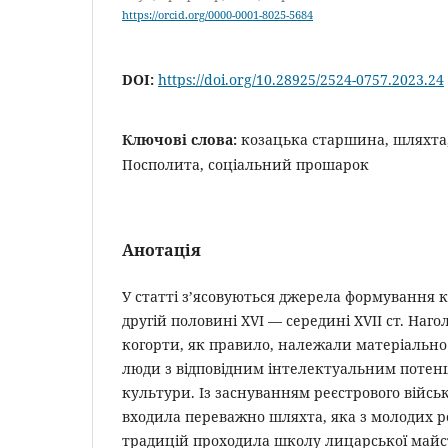
https://orcid.org/0000-0001-8025-5684
DOI:
https://doi.org/10.28925/2524-0757.2023.24
Ключові слова:
козацька старшина, шляхта, 
Посполита, соціальний прошарок
Анотація
У статті з’ясовуються джерела формування 
другій половині XVI — середині XVII ст. Наго
когорти, як правило, належали матеріально 
люди з відповідним інтелектуальним потенц
культури. Із заснуванням реєстрового війсь
входила переважно шляхта, яка з молодих ро
традицій проходила школу лицарської майс