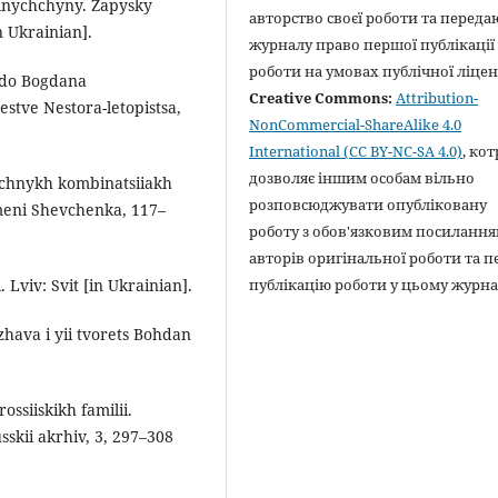
elnychchyny. Zapysky
авторство своєї роботи та переда
 Ukrainian].
журналу право першої публікації 
роботи на умовах публічної ліцен
e do Bogdana
Creative Commons:
Attribution-
stve Nestora-letopistsa,
NonCommercial-ShareAlike 4.0
International (CC BY-NC-SA 4.0)
, кот
дозволяє іншим особам вільно
tychnykh kombinatsiiakh
розповсюджувати опубліковану
meni Shevchenka, 117–
роботу з обов'язковим посилання
авторів оригінальної роботи та 
публікацію роботи у цьому журна
 Lviv: Svit [in Ukrainian].
zhava i yii tvorets Bohdan
ossiiskikh familii.
usskii akrhiv, 3, 297–308