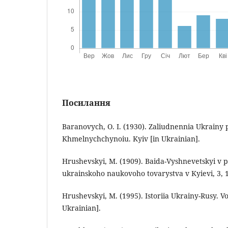
Посилання
Baranovych, O. I. (1930). Zaliudnennia Ukrainy
Khmelnychchynoiu. Kyiv [in Ukrainian].
Hrushevskyі, M. (1909). Baida-Vyshnevetskyі v poe
ukrainskoho naukovoho tovarystva v Kyievi, 3, 1
Hrushevskyi, M. (1995). Istoriia Ukrainy-Rusy. 
Ukrainian].