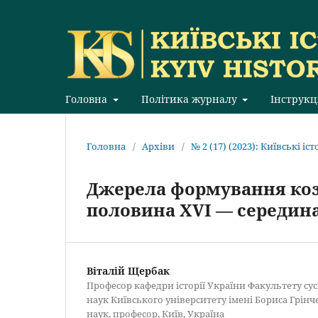
Головна
Політика журналу
Інструкц
Головна
/
Архіви
/
№ 2 (17) (2023): Київські іст
Джерела формування коза
половина XVI — середина 
Віталій Щербак
Професор кафедри історії України Факультету су
наук Київського університету імені Бориса Грінч
наук, професор, Київ, Україна