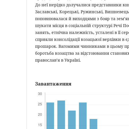
До неї нерідко долучалися представники кня
Заславські, Корецькі, Ружинські, Вишневец
поповнювалася й виходцями з бояр та зем’ян
шукати місця в соціальній структурі Речі П
занять, етнічна належність, усталені в її се
сприяли консолідації козацької верхівки в 
прошарок. Вагомими чинниками в цьому пр
боротьба козацтва за відстоювання станових
православ’я в Україні.
Завантаження