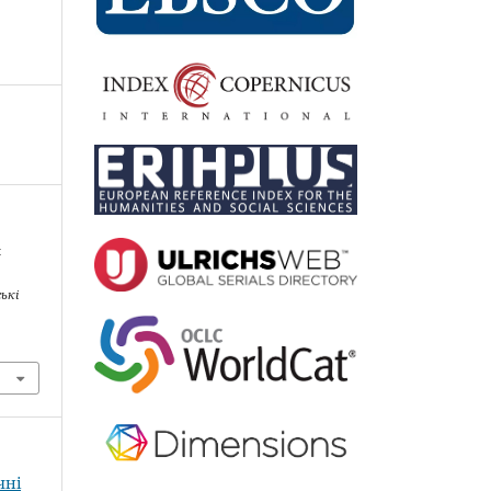
я
ські
чні