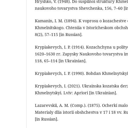
Hryshko, V. (1948). Do suspilnoi struktury Khm
naukovoho tovarystva Shevchenka, 156, 7–60 [in
Kamanin, I. М. (1894). K voprosu o kozachestv
Khmelnitskogo. Chteniia v Istoricheskom obchshe
8(2), 57–115 [in Russian].
Krypiakevych, I. P. (1914). Kozachchyna u poli
1620–1630 rr. Zapysky Naukovoho tovarystva i
118, 65–114 [in Ukrainian].
Krypіakevych, I. P. (1990). Bohdan Khmelnytskyi.
Krypiakevych, I. (2021). Ukrainska kozatska der
Khmelnytskyi. Lviv: Apriori [in Ukrainian].
Lazarevskii, A. M. (Comp.). (1875). Ocherki malor
Materialy dlia istorii obshchestva v 17 i 18 vv. R
[in Russian].