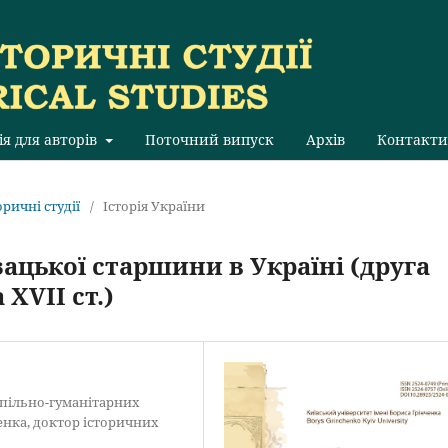
ія для авторів
Поточний випуск
Архів
Контакти
оричні студії
/
Історія України
цької старшини в Україні (друга
XVII ст.)
спільно-гуманітарних
енка, доктор історичних