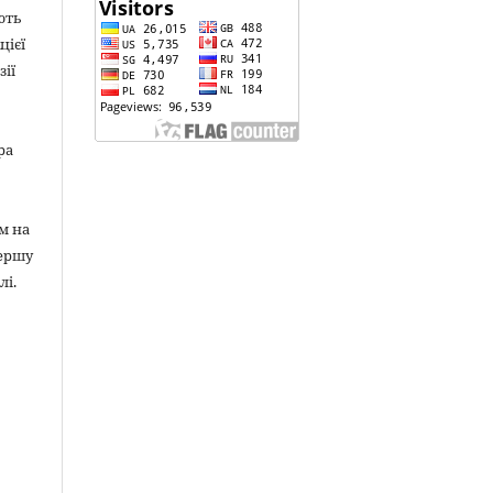
ють
цієї
зії
ра
м на
першу
лі.