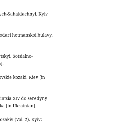
vych-Sahaidachnyi. Kyiv
lodari hetmanskoi bulavy,
skyi. Sotsialno-
].
ovskie kozaki. Kiev [in
kintsia XIV do seredyny
ka [in Ukrainian].
ozakiv (Vol. 2). Kyiv: