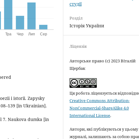
студії
Розділ
Історія України
Ліцензія
Авторське право (c) 2023 Віталій
Щербак
 pered
Ця робота ліцензується відповідн
zii i istorii. Zapysky
Creative Commons Attribution-
08–139 [in Ukrainian].
NonCommercial-ShareAlike 4.0
International License
.
Vol 7. Naukova dumka [in
Автори, які публікуються у цьому
журналі, залишають за собою пра