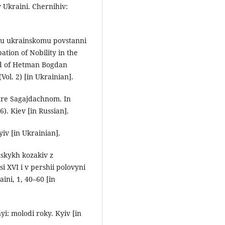
 v Ukraini. Chernihiv:
omu ukrainskomu povstanni
ion of Nobility in the
d of Hetman Bogdan
Vol. 2) [in Ukrainian].
tre Sagajdachnom. In
). Kiev [in Russian].
iv [in Ukrainian].
nskykh kozakiv z
i XVI i v pershii polovyni
ini, 1, 40–60 [in
i: molodi roky. Kyiv [in