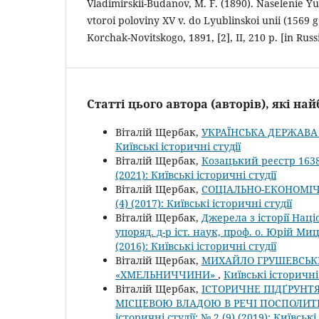
Vladimirskii-Budanov, M. F. (1890). Naselenie Yu
vtoroi poloviny XV v. do Lyublinskoi unii (1569 g.
Korchak-Novitskogo, 1891, [2], II, 210 p. [in Russ
Статті цього автора (авторів), які н
Віталій Щербак,
УКРАЇНСЬКА ДЕРЖАВА Н
Київські історичні студії
Віталій Щербак,
Козацький реєстр 1638
(2021): Київські історичні студії
Віталій Щербак,
СОЦІАЛЬНО-ЕКОНОМІЧН
(4) (2017): Київські історичні студії
Віталій Щербак,
Джерела з історії Наці
упоряд. д-р іст. наук, проф. о. Юрій Миц
(2016): Київські історичні студії
Віталій Щербак,
МИХАЙЛО ГРУШЕВСЬКИ
«ХМЕЛЬНИЧЧИНИ»
,
Київські історичні 
Віталій Щербак,
ІСТОРИЧНЕ ПІДҐРУНТ
МІСЦЕВОЮ ВЛАДОЮ В РЕЧІ ПОСПОЛИТІЙ
історичні студії: № 2 (9) (2019): Київські