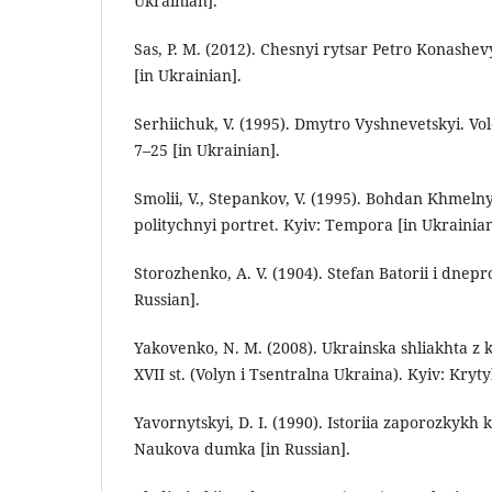
Ukrainian].
Sas, P. M. (2012). Chesnyi rytsar Petro Konashe
[in Ukrainian].
Serhiichuk, V. (1995). Dmytro Vyshnevetskyi. Vo
7–25 [in Ukrainian].
Smolii, V., Stepankov, V. (1995). Bohdan Khmelnyt
politychnyi portret. Kyiv: Tempora [in Ukrainian
Storozhenko, A. V. (1904). Stefan Batorii i dnepr
Russian].
Yakovenko, N. M. (2008). Ukrainska shliakhta z 
XVII st. (Volyn i Tsentralna Ukraina). Kyiv: Kryty
Yavornytskyi, D. І. (1990). Istoriia zaporozkykh k
Naukova dumka [in Russian].