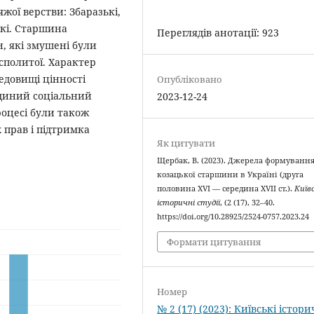
жої верстви: Збаразькі,
ькі. Старшина
Переглядів анотації: 923
, які змушені були
осполитої. Характер
редовищі цінності
Опубліковано
єдиний соціальний
2023-12-24
оцесі були також
 прав і підтримка
Як цитувати
Щербак, В. (2023). Джерела формуванн
козацької старшини в Україні (друга
половина XVI — середина XVII ст.).
Київ
історичні студії
, (2 (17), 32–40.
https://doi.org/10.28925/2524-0757.2023.24
Формати цитування
Номер
№ 2 (17) (2023): Київські істори