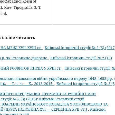
go-Zapadnoi Rossii ot
). Kiev, Tipografiia G. T.
ian].
айбільше читають
А МЕЖІ XVII–XVIII ст.
,
Київські історичні студії: № 2 (5) (2017
 р. як історичне джерело
,
Київські історичні студії: № 2 (13)
ИЙ РОЗВИТОК КИЄВА У XVIII ст.
,
Київські історичні студії: №
онально-визвольної війни українського народу 1648–1658 рр. /
ик. — Т. 1–4. — К., 2012–2015.
,
Київські історичні студії: № 2 (3
Й ПРО ПЕРЕДУМОВИ, ПРИЧИНИ ТА РУШІЙНІ СИЛИ
студії: № 2 (3) (2016): Київські історичні студії
Я ВЗАЄМИН УКРАЇНСЬКОГО КОЗАЦТВА З КОРОЛІВСЬКОЮ ТА
 (ДРУГА ПОЛОВИНА XVI — СЕРЕДИНА XVII СТ.)
,
Київські
 історичні студії