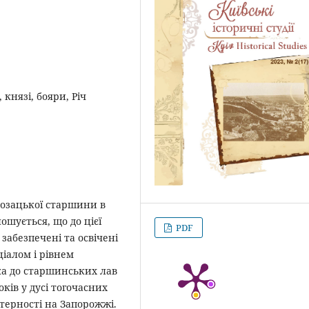
князі, бояри, Річ
козацької старшини в
лошується, що до цієї
PDF
забезпечені та освічені
іалом і рівнем
ка до старшинських лав
ків у дусі тогочасних
терності на Запорожжі.