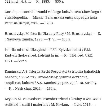
722 s.; ch. 6, t. 1. — К., 1883. — 830 s.
Goroda, mestechki i zamki Velikogo kniazhestva Litovskogo :
entsiklopediia. — Minsk : Belaruskaia entsyklopedyia іmia
Petrusia Broўkі, 2009. — 320 s.
Hrushevskyi M. Istoriia Ukrainy-Rusy / M. Hrushevskyi. — K.
: Naukova dumka, 1995. — T. VI. — 665 s.
Istoriia mist i sil Ukrayinskoi RSR. Kyivska oblast / F.M.
Rudych (holova red. kolehii) ta in. — K. : Hol. red. URE,
1971. — 792 s.
Kaminskyi A.S. Istoriia Rechi Pospolytoi ta istoriia bahatiokh
narodiv, 1505–1795. Hromadiany, yikhnia derzhava,
suspilstvo, kultura / A.S. Kaminskyi; per. z pol. Ya. Strikhy.
— K. : Nash chas, 2011. — 264 s.
Krykun M. Voievodstva Pravoberezhnoi Ukrainy u XVI–XVIII
stolittakh : statti i materialy / M. Krykun. — Lviv, 2012. —