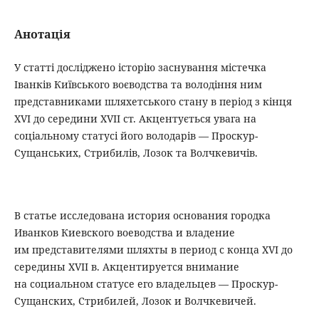
Анотація
У статті досліджено історію заснування містечка
Іванків Київського воєводства та володіння ним
представниками шляхетського стану в період з кінця
XVI до середини XVII ст. Акцентується увага на
соціальному статусі його володарів — Проскур-
Сущанських, Стрибилів, Лозок та Волчкевичів.
В статье исследована история основания городка
Иванков Киевского воеводства и владение
им представителями шляхты в период с конца XVI до
середины XVII в. Акцентируется внимание
на социальном статусе его владельцев — Проскур-
Сущанских, Стрибилей, Лозок и Волчкевичей.