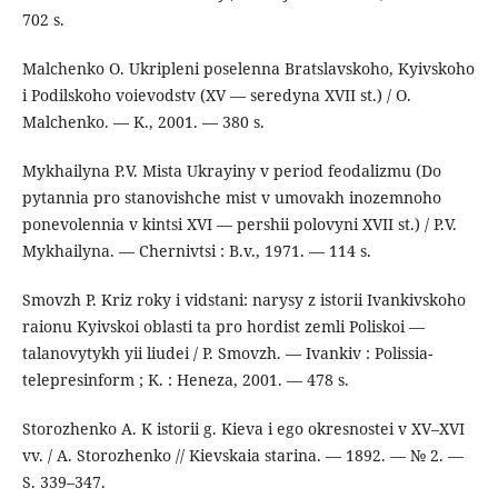
702 s.
Malchenko O. Ukripleni poselenna Bratslavskoho, Kyivskoho
i Podilskoho voievodstv (XV — seredyna XVII st.) / O.
Malchenko. — K., 2001. — 380 s.
Mykhailyna P.V. Mista Ukrayiny v period feodalizmu (Do
pytannia pro stanovishche mist v umovakh inozemnoho
ponevolennia v kintsi XVI — pershii polovyni XVII st.) / P.V.
Mykhailyna. — Chernivtsi : B.v., 1971. — 114 s.
Smovzh P. Kriz roky i vidstani: narysy z istorii Ivankivskoho
raionu Kyivskoi oblasti ta pro hordist zemli Poliskoi —
talanovytykh yii liudei / P. Smovzh. — Ivankiv : Polissia-
telepresinform ; K. : Heneza, 2001. — 478 s.
Storozhenko A. K istorii g. Kieva i ego okresnostei v XV–XVI
vv. / A. Storozhenko // Kievskaia starina. — 1892. — № 2. —
S. 339–347.