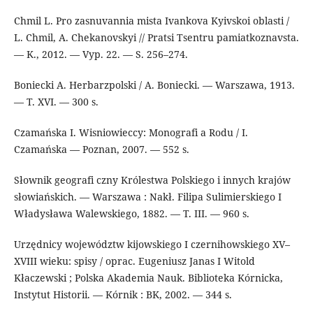
Chmil L. Pro zasnuvannia mista Ivankova Kyivskoi oblasti /
L. Chmil, A. Chekanovskyi // Pratsi Tsentru pamiatkoznavsta.
— K., 2012. — Vyp. 22. — S. 256–274.
Boniecki A. Herbarzpolski / А. Boniecki. — Warszawa, 1913.
— T. XVI. — 300 s.
Czamańska I. Wisniowieccy: Monografi a Rodu / I.
Czamańska — Poznan, 2007. — 552 s.
Słownik geografi czny Królestwa Polskiego i innych krajów
słowiańskich. — Warszawa : Nakł. Filipa Sulimierskiego I
Władysława Walewskiego, 1882. — T. III. — 960 s.
Urzędnicy województw kijowskiego I czernihowskiego XV–
XVIII wieku: spisy / oprac. Eugeniusz Janas I Witold
Kłaczewski ; Polska Akademia Nauk. Biblioteka Kórnicka,
Instytut Historii. — Kórnik : BK, 2002. — 344 s.