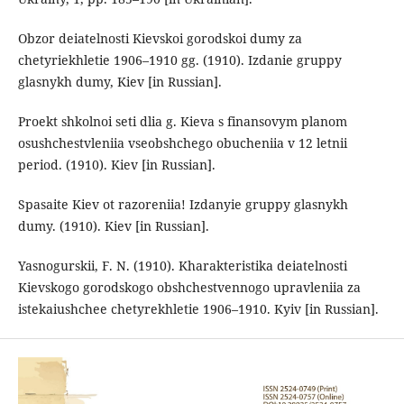
Obzor deiatelnosti Kievskoi gorodskoi dumy za
chetyriekhletie 1906–1910 gg. (1910). Izdanie gruppy
glasnykh dumy, Kiev [in Russian].
Proekt shkolnoi seti dlia g. Kieva s finansovym planom
osushchestvleniia vseobshchego obucheniia v 12 letnii
period. (1910). Kiev [in Russian].
Spasaite Kiev ot razoreniia! Izdanyie gruppy glasnykh
dumy. (1910). Kiev [in Russian].
Yasnogurskii, F. N. (1910). Kharakteristika deiatelnosti
Kievskogo gorodskogo obshchestvennogo upravleniia za
istekaiushchee chetyrekhletie 1906–1910. Kyiv [in Russian].