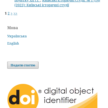
початку ХХ ст.
,
Київські історичні студії: № 1 (14)
(2022): Київські історичні студії
1
2
>
>>
Мова
Українська
English
Подати статтю