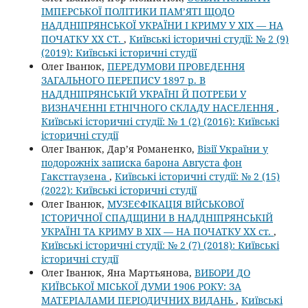
ІМПЕРСЬКОЇ ПОЛІТИКИ ПАМ’ЯТІ ЩОДО
НАДДНІПРЯНСЬКОЇ УКРАЇНИ І КРИМУ У ХІХ — НА
ПОЧАТКУ ХХ СТ.
,
Київські історичні студії: № 2 (9)
(2019): Київські історичні студії
Олег Іванюк,
ПЕРЕДУМОВИ ПРОВЕДЕННЯ
ЗАГАЛЬНОГО ПЕРЕПИСУ 1897 р. В
НАДДНІПРЯНСЬКІЙ УКРАЇНІ Й ПОТРЕБИ У
ВИЗНАЧЕННІ ЕТНІЧНОГО СКЛАДУ НАСЕЛЕННЯ
,
Київські історичні студії: № 1 (2) (2016): Київські
історичні студії
Олег Іванюк, Дар’я Романенко,
Візії України у
подорожніх записка барона Августа фон
Гакстгаузена
,
Київські історичні студії: № 2 (15)
(2022): Київські історичні студії
Олег Іванюк,
МУЗЕЄФІКАЦІЯ ВІЙСЬКОВОЇ
ІСТОРИЧНОЇ СПАДЩИНИ В НАДДНІПРЯНСЬКІЙ
УКРАЇНІ ТА КРИМУ В ХІХ — НА ПОЧАТКУ ХХ ст.
,
Київські історичні студії: № 2 (7) (2018): Київські
історичні студії
Олег Іванюк, Яна Мартьянова,
ВИБОРИ ДО
КИЇВСЬКОЇ МІСЬКОЇ ДУМИ 1906 РОКУ: ЗА
МАТЕРІАЛАМИ ПЕРІОДИЧНИХ ВИДАНЬ
,
Київські