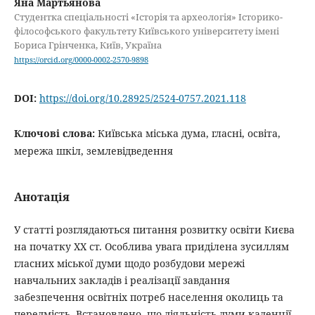
Яна Мартьянова
Студентка спеціальності «Історія та археологія» Історико-
філософського факультету Київського університету імені
Бориса Грінченка, Київ, Україна
https://orcid.org/0000-0002-2570-9898
DOI:
https://doi.org/10.28925/2524-0757.2021.118
Ключові слова:
Київська міська дума, гласні, освіта,
мережа шкіл, землевідведення
Анотація
У статті розглядаються питання розвитку освіти Києва
на початку ХХ ст. Особлива увага приділена зусиллям
гласних міської думи щодо розбудови мережі
навчальних закладів і реалізації завдання
забезпечення освітніх потреб населення околиць та
передмість. Встановлено, що діяльність думи каденції