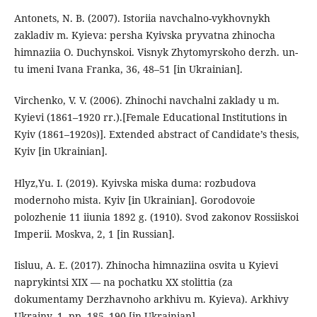
Antonets, N. B. (2007). Istoriia navchalno-vykhovnykh
zakladiv m. Kyieva: persha Kyivska pryvatna zhinocha
himnaziia O. Duchynskoi. Visnyk Zhytomyrskoho derzh. un-
tu imeni Ivana Franka, 36, 48–51 [in Ukrainian].
Virchenko, V. V. (2006). Zhinochi navchalni zaklady u m.
Kyievi (1861–1920 rr.).[Female Educational Institutions in
Kyiv (1861–1920s)]. Extended abstract of Candidate’s thesis,
Kyiv [in Ukrainian].
Hlyz,Yu. I. (2019). Kyivska miska duma: rozbudova
modernoho mista. Kyiv [in Ukrainian]. Gorodovoie
polozhenie 11 iiunia 1892 g. (1910). Svod zakonov Rossiiskoi
Imperii. Moskva, 2, 1 [in Russian].
Iisluu, A. E. (2017). Zhinocha himnaziina osvita u Kyievi
naprykintsi XIX — na pochatku XX stolittia (za
dokumentamy Derzhavnoho arkhivu m. Kyieva). Arkhivy
Ukrainy, 1, pp. 185–190 [in Ukrainian].