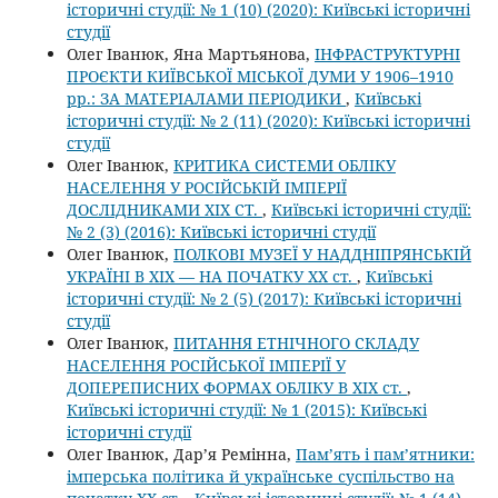
історичні студії: № 1 (10) (2020): Київські історичні
студії
Олег Іванюк, Яна Мартьянова,
ІНФРАСТРУКТУРНІ
ПРОЄКТИ КИЇВСЬКОЇ МІСЬКОЇ ДУМИ У 1906–1910
рр.: ЗА МАТЕРІАЛАМИ ПЕРІОДИКИ
,
Київські
історичні студії: № 2 (11) (2020): Київські історичні
студії
Олег Іванюк,
КРИТИКА СИСТЕМИ ОБЛІКУ
НАСЕЛЕННЯ У РОСІЙСЬКІЙ ІМПЕРІЇ
ДОСЛІДНИКАМИ XIX СТ.
,
Київські історичні студії:
№ 2 (3) (2016): Київські історичні студії
Олег Іванюк,
ПОЛКОВІ МУЗЕЇ У НАДДНІПРЯНСЬКІЙ
УКРАЇНІ В ХІХ — НА ПОЧАТКУ ХХ ст.
,
Київські
історичні студії: № 2 (5) (2017): Київські історичні
студії
Олег Іванюк,
ПИТАННЯ ЕТНІЧНОГО СКЛАДУ
НАСЕЛЕННЯ РОСІЙСЬКОЇ ІМПЕРІЇ У
ДОПЕРЕПИСНИХ ФОРМАХ ОБЛІКУ В ХІХ ст.
,
Київські історичні студії: № 1 (2015): Київські
історичні студії
Олег Іванюк, Дар’я Ремінна,
Пам’ять і пам’ятники:
імперська політика й українське суспільство на