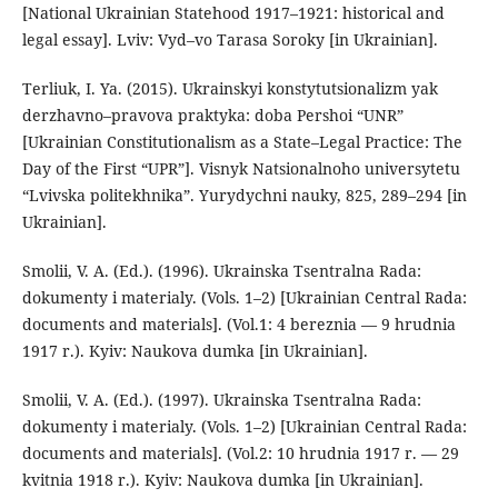
[National Ukrainian Statehood 1917–1921: historical and
legal essay]. Lviv: Vyd–vo Tarasa Soroky [in Ukrainian].
Terliuk, I. Ya. (2015). Ukrainskyi konstytutsionalizm yak
derzhavno–pravova praktyka: doba Pershoi “UNR”
[Ukrainian Constitutionalism as a State–Legal Practice: The
Day of the First “UРR”]. Visnyk Natsionalnoho universytetu
“Lvivska politekhnika”. Yurydychni nauky, 825, 289–294 [in
Ukrainian].
Smolii, V. A. (Ed.). (1996). Ukrainska Tsentralna Rada:
dokumenty i materialy. (Vols. 1–2) [Ukrainian Central Rada:
documents and materials]. (Vol.1: 4 bereznia — 9 hrudnia
1917 r.). Kyiv: Naukova dumka [in Ukrainian].
Smolii, V. A. (Ed.). (1997). Ukrainska Tsentralna Rada:
dokumenty i materialy. (Vols. 1–2) [Ukrainian Central Rada:
documents and materials]. (Vol.2: 10 hrudnia 1917 r. — 29
kvitnia 1918 r.). Kyiv: Naukova dumka [in Ukrainian].