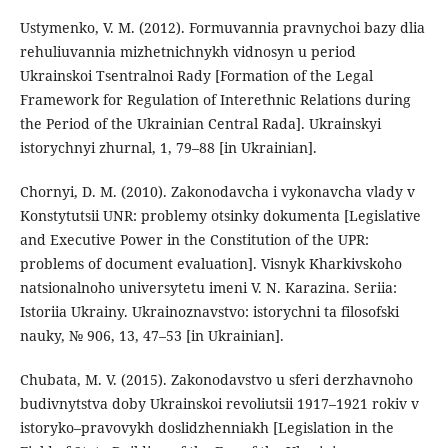
Ustymenko, V. M. (2012). Formuvannia pravnychoi bazy dlia
rehuliuvannia mizhetnichnykh vidnosyn u period
Ukrainskoi Tsentralnoi Rady [Formation of the Legal
Framework for Regulation of Interethnic Relations during
the Period of the Ukrainian Central Rada]. Ukrainskyi
istorychnyi zhurnal, 1, 79–88 [in Ukrainian].
Chornyi, D. M. (2010). Zakonodavcha i vykonavcha vlady v
Konstytutsii UNR: problemy otsinky dokumenta [Legislative
and Executive Power in the Constitution of the UPR:
problems of document evaluation]. Visnyk Kharkivskoho
natsionalnoho universytetu imeni V. N. Karazina. Seriia:
Istoriia Ukrainy. Ukrainoznavstvo: istorychni ta filosofski
nauky, № 906, 13, 47–53 [in Ukrainian].
Chubata, M. V. (2015). Zakonodavstvo u sferi derzhavnoho
budivnytstva doby Ukrainskoi revoliutsii 1917–1921 rokiv v
istoryko–pravovykh doslidzhenniakh [Legislation in the