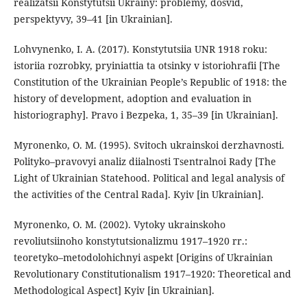
realizatsii Konstytutsii Ukrainy: problemy, dosvid,
perspektyvy, 39–41 [in Ukrainian].
Lohvynenko, I. A. (2017). Konstytutsiia UNR 1918 roku:
istoriia rozrobky, pryiniattia ta otsinky v istoriohrafii [The
Constitution of the Ukrainian People’s Republic of 1918: the
history of development, adoption and evaluation in
historiography]. Pravo i Bezpeka, 1, 35–39 [in Ukrainian].
Myronenko, O. M. (1995). Svitoch ukrainskoi derzhavnosti.
Polityko–pravovyi analiz diialnosti Tsentralnoi Rady [The
Light of Ukrainian Statehood. Political and legal analysis of
the activities of the Central Rada]. Kyiv [in Ukrainian].
Myronenko, O. M. (2002). Vytoky ukrainskoho
revoliutsiinoho konstytutsionalizmu 1917–1920 rr.:
teoretyko–metodolohichnyi aspekt [Origins of Ukrainian
Revolutionary Constitutionalism 1917–1920: Theoretical and
Methodological Aspect] Kyiv [in Ukrainian].