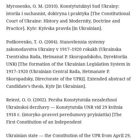
Myronenko, O. M. (2010). Konstytutsiinyi Sud Ukrainy:
istoriia i suchasnist, doktryna i praktyka [The Constitutional
Court of Ukraine: History and Modernity, Doctrine and
Practice]. Kyiv: Kyivska pravda [in Ukrainian].
Podkovenko, T. O. (2004). Stanovlennia systemy
zakonodavstva Ukrainy v 1917–1920 rokakh (Ukrainska
Tsentralna Rada, Hetmanat P. Skoropadskoho, Dyrektoriia
UNR) [The Formation of the Ukrainian Legislation System in
1917–1920 (Ukrainian Central Rada, Hetmanate P.
Skoropadsky, Directorate of the UPR)]. Extended abstract of
Candidate’s thesis, Kyiv [in Ukrainian].
Reient, O. O. (2002). Persha Konstytutsiia nezalezhnoi
Ukrainskoi derzhavy — Konstytutsiia UNR vid 29 kvitnia
1918 r. (istoryko–pravovi peredumovy pryiniattia) [The
First Constitution of an Independent
Ukrainian state — the Constitution of the UPR from April 29,