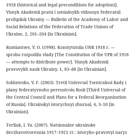
1918 (historical and legal preconditions for adoption)].
Visnyk Akademii pratsi i sotsialnykh vidnosyn Federatsii
profspilok Ukrainy — Bulletin of the Academy of Labor and
Social Relations of the Federation of Trade Unions of
Ukraine, 2, 201–204 [in Ukrainian].
Rumiantsev, V. O. (1998). Konstytutsiia UNR 1918 r. —
sproba rozpodilu vlady [The Constitution of the UPR of 1918
— attempts to distribute power]. Visnyk Akademii
pravovykh nauk Ukrainy, 1, 83–88 [in Ukrainian].
Soldatenko, V. F. (2003). Tretii Universal Tsentralnoi Rady i
plany federatyvnoho pereustroiu Rosii [Third Universal of
the Central Council and Plans for a Federal Reorganization
of Russia]. Ukrainskyi istorychnyi zhurnal, 4, 3–10 [in
Ukrainian].
Terliuk, I. Ya. (2007). Natsionalne ukrainske
derzhavotvorennia 1917–1921 rr.: istoryko–pravovyi narys