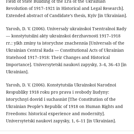
Field of State Building of the Era of the Ukrainian
Revolution of 1917–1921 in Historical and Legal Research].
Extended abstract of Candidate’s thesis, Kyiv [in Ukrainian].
Yarosh, D. V. (2006). Universaly ukrainskoi Tsentralnoi Rady
— konstytutsiini akty ukrainskoi derzhavnosti 1917–1918
rr.: yikh zminy ta istorychne znachennia [Universals of the
Ukrainian Central Rada — Constitutional Acts of Ukrainian
Statehood 1917–1918: Their Changes and Historical
Importance]. Universytetski naukovi zapysky, 3–4, 36–43 [in
Ukrainian].
Yarosh, D. V. (2006). Konstytutsiia Ukrainskoi Narodnoi
Respubliky 1918 roku pro prava i svobody liudyny:
istorychnyi dosvid i suchasnist [The Constitution of the
Ukrainian People’s Republic of 1918 on Human Rights and
Freedoms: historical experience and modernity].
Universytetski naukovi zapysky, 1, 6–11 [in Ukrainian].