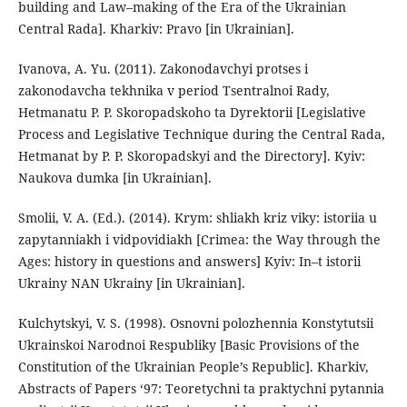
building and Law–making of the Era of the Ukrainian
Central Rada]. Kharkiv: Pravo [in Ukrainian].
Ivanova, A. Yu. (2011). Zakonodavchyi protses i
zakonodavcha tekhnika v period Tsentralnoi Rady,
Hetmanatu P. P. Skoropadskoho ta Dyrektorii [Legislative
Process and Legislative Technique during the Central Rada,
Hetmanat by P. P. Skoropadskyi and the Directory]. Kyiv:
Naukova dumka [in Ukrainian].
Smolii, V. A. (Ed.). (2014). Krym: shliakh kriz viky: istoriia u
zapytanniakh i vidpovidiakh [Crimea: the Way through the
Ages: history in questions and answers] Kyiv: In–t istorii
Ukrainy NAN Ukrainy [in Ukrainian].
Kulchytskyi, V. S. (1998). Osnovni polozhennia Konstytutsii
Ukrainskoi Narodnoi Respubliky [Basic Provisions of the
Constitution of the Ukrainian People’s Republic]. Kharkiv,
Abstracts of Papers ‘97: Teoretychni ta praktychni pytannia