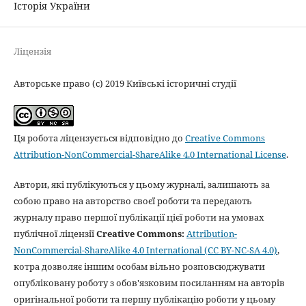
Історія України
Ліцензія
Авторське право (c) 2019 Київські історичні студії
Ця робота ліцензується відповідно до
Creative Commons
Attribution-NonCommercial-ShareAlike 4.0 International License
.
Автори, які публікуються у цьому журналі, залишають за
собою право на авторство своєї роботи та передають
журналу право першої публікації цієї роботи на умовах
публічної ліцензії
Creative Commons:
Attribution-
NonCommercial-ShareAlike 4.0 International (CC BY-NC-SA 4.0)
,
котра дозволяє іншим особам вільно розповсюджувати
опубліковану роботу з обов'язковим посиланням на авторів
оригінальної роботи та першу публікацію роботи у цьому