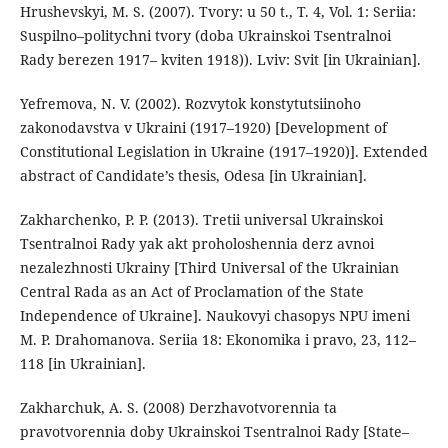
Hrushevskyi, M. S. (2007). Tvory: u 50 t., T. 4, Vol. 1: Seriia:
Suspilno–politychni tvory (doba Ukrainskoi Tsentralnoi
Rady berezen 1917– kviten 1918)). Lviv: Svit [in Ukrainian].
Yefremova, N. V. (2002). Rozvytok konstytutsiinoho
zakonodavstva v Ukraini (1917–1920) [Development of
Constitutional Legislation in Ukraine (1917–1920)]. Extended
abstract of Candidate’s thesis, Odesa [in Ukrainian].
Zakharchenko, P. P. (2013). Tretii universal Ukrainskoi
Tsentralnoi Rady yak akt proholoshennia derz avnoi
nezalezhnosti Ukrainy [Third Universal of the Ukrainian
Central Rada as an Act of Proclamation of the State
Independence of Ukraine]. Naukovyi chasopys NPU imeni
M. P. Drahomanova. Seriia 18: Ekonomika i pravo, 23, 112–
118 [in Ukrainian].
Zakharchuk, A. S. (2008) Derzhavotvorennia ta
pravotvorennia doby Ukrainskoi Tsentralnoi Rady [State–