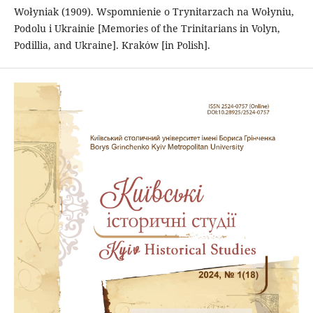
Wołyniak (1909). Wspomnienie o Trynitarzach na Wołyniu,
Podolu i Ukrainie [Memories of the Trinitarians in Volyn,
Podillia, and Ukraine]. Krakόw [in Polish].