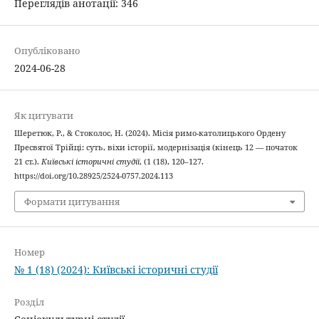
Переглядів анотації: 346
Опубліковано
2024-06-28
Як цитувати
Шеретюк, Р., & Стоколос, Н. (2024). Місія римо-католицького Ордену
Пресвятої Трійці: суть, віхи історії, модернізація (кінець 12 — початок
21 ст.).
Київські історичні студії
, (1 (18), 120–127.
https://doi.org/10.28925/2524-0757.2024.113
Формати цитування
Номер
№ 1 (18) (2024): Київські історичні студії
Розділ