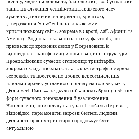
полону, медична допомога, благодійництво. Суспільний
запит на служіння ченців-тринітаріїв свого часу
зумовив динамічне поширення і, зрештою,
утвердження їхньої спільноти у «всьому
християнському світі», зокрема в Європі, Азії, Африці та
Америці. Водночас вказано на низку факторів, що
призвели до кризових явищ у її середовищі й
відповідних трансформацій організаційної структури.
Проаналізовано сучасне становище тринітаріїв,
зокрема склад, чисельність, а також географію мережі
осередків, та простежено процес переосмислення
членами ордену усталеного погляду на головну мету
діяльності. Нині — це духовний «викуп» бранців різних
форм сучасного поневолення й узалежнення.
Наголошено, що з огляду на сучасні глобальні кризи і,
відповідно, перманентні загрози безпеці людини,
діяльність ордену тринітаріїв продовжує бути
актуальною.