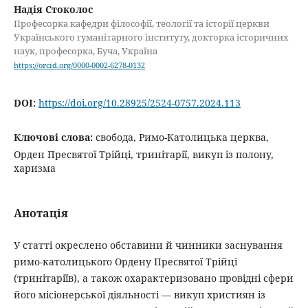
Надія Стоколос
Професорка кафедри філософії, теології та історії церкви
Українського гуманітарного інституту, докторка історичних
наук, професорка, Буча, Україна
https://orcid.org/0000-0002-6278-0132
DOI:
https://doi.org/10.28925/2524-0757.2024.113
Ключові слова:
свобода, Римо-Католицька церква,
Орден Пресвятої Трійці, тринітарії, викуп із полону,
харизма
Анотація
У статті окреслено обставини й чинники заснування
римо-католицького Ордену Пресвятої Трійці
(тринітаріїв), а також охарактеризовано провідні сфери
його місіонерської діяльності — викуп християн із