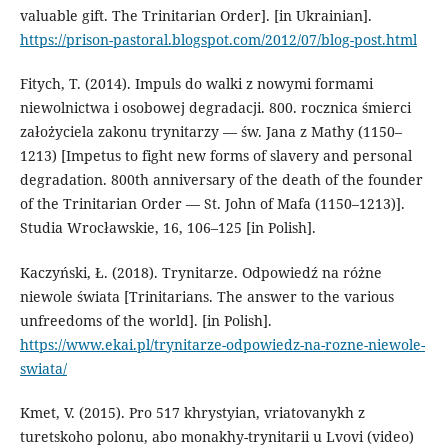
valuable gift. The Trinitarian Order]. [in Ukrainian].
https://prison-pastoral.blogspot.com/2012/07/blog-post.html
Fitych, T. (2014). Impuls do walki z nowymi formami
niewolnictwa i osobowej degradacji. 800. rocznica śmierci
założyciela zakonu trynitarzy — św. Jana z Mathy (1150–
1213) [Impetus to fight new forms of slavery and personal
degradation. 800th anniversary of the death of the founder
of the Trinitarian Order — St. John of Mafa (1150–1213)].
Studia Wrocławskie, 16, 106–125 [in Polish].
Kaczyński, Ł. (2018). Trynitarze. Odpowiedź na różne
niewole świata [Trinitarians. The answer to the various
unfreedoms of the world]. [in Polish].
https://www.ekai.pl/trynitarze-odpowiedz-na-rozne-niewole-
swiata/
Kmet, V. (2015). Pro 517 khrystyian, vriatovanykh z
turetskoho polonu, abo monakhy-trynitarii u Lvovi (video)