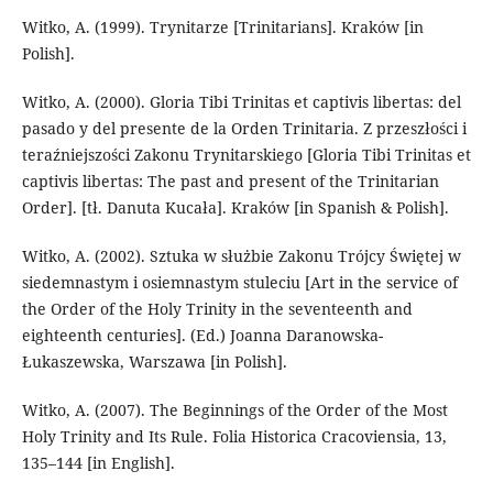
Witko, A. (1999). Trynitarze [Trinitarians]. Kraków [in
Polish].
Witko, A. (2000). Gloria Tibi Trinitas et captivis libertas: del
pasado y del presente de la Orden Trinitaria. Z przeszłości i
teraźniejszości Zakonu Trynitarskiego [Gloria Tibi Trinitas et
captivis libertas: The past and present of the Trinitarian
Order]. [tł. Danuta Kucała]. Kraków [in Spanish & Polish].
Witko, A. (2002). Sztuka w służbie Zakonu Trójcy Świętej w
siedemnastym i osiemnastym stuleciu [Art in the service of
the Order of the Holy Trinity in the seventeenth and
eighteenth centuries]. (Ed.) Joanna Daranowska-
Łukaszewska, Warszawa [in Polish].
Witko, A. (2007). The Beginnings of the Order of the Most
Holy Trinity and Its Rule. Folia Historica Cracoviensia, 13,
135–144 [in English].