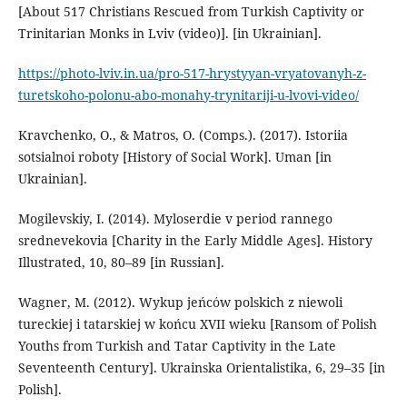
[About 517 Christians Rescued from Turkish Captivity or
Trinitarian Monks in Lviv (video)]. [in Ukrainian].
https://photo-lviv.in.ua/pro-517-hrystyyan-vryatovanyh-z-
turetskoho-polonu-abo-monahy-trynitariji-u-lvovi-video/
Kravchenko, O., & Matros, O. (Comps.). (2017). Istoriia
sotsialnoi roboty [History of Social Work]. Uman [in
Ukrainian].
Mogilevskiy, I. (2014). Myloserdie v period rannego
srednevekovia [Charity in the Early Middle Ages]. History
Illustrated, 10, 80–89 [in Russian].
Wagner, M. (2012). Wykup jeńcόw polskich z niewoli
tureckiej i tatarskiej w końcu XVII wieku [Ransom of Polish
Youths from Turkish and Tatar Captivity in the Late
Seventeenth Century]. Ukrainska Orientalistika, 6, 29–35 [in
Polish].