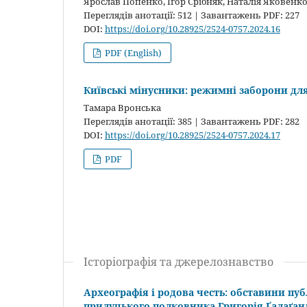
Ярослав Попенко, Ігор Срібняк, Наталія Яковенко
Переглядів анотації: 512 | Завантажень PDF: 227
DOI:
https://doi.org/10.28925/2524-0757.2024.16
PDF (English)
Київські мінусники: режимні заборони дл
Тамара Вронська
Переглядів анотації: 385 | Завантажень PDF: 282
DOI:
https://doi.org/10.28925/2524-0757.2024.17
PDF
Історіографія та джерелознавство
Археографія і родова честь: обставини пу
прилуцького полковника Григорія Ґалаґан