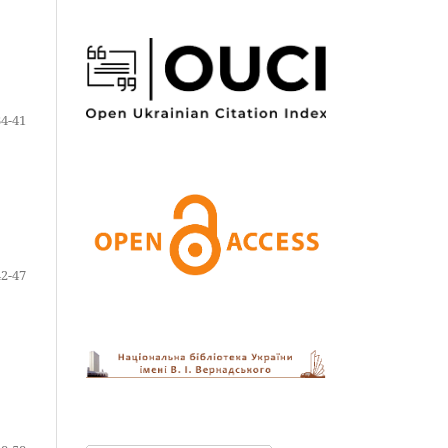
34-41
42-47