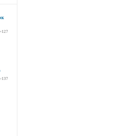
ок
-127
)
-137