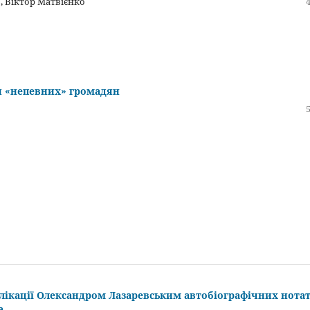
, Віктор Матвієнко
я «непевних» громадян
блікації Олександром Лазаревським автобіографічних нота
а