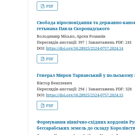
PDF
Свобода віросповідання та державно-канон
гетьмана Павла Скоропадського
Володимир Місько, Арсен Романів
Переглядів анотації: 397 | Завантажень PDF: 241
DOI:
https://doi.org/10.28925/2524-0757.2024.14
PDF
Генерал Мирон Тарнавський у польському п
Віктор Венглевич
Переглядів анотації: 294 | Завантажень PDF: 328
DOI:
https://doi.org/10.28925/2524-0757.2024.15
PDF
Формування північно-східних кордонів Ру
бессарабських земель до складу Королівств