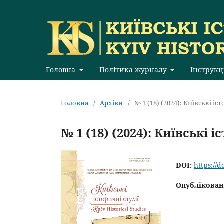
Головна
Політика журналу
Інструкц
Головна
/
Архіви
/
№ 1 (18) (2024): Київські іст
№ 1 (18) (2024): Київські і
DOI:
https://
Опублікован