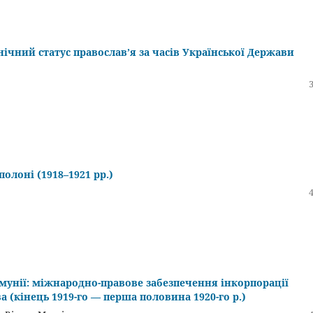
ічний статус православ’я за часів Української Держави
олоні (1918–1921 рр.)
мунії: міжнародно-правове забезпечення інкорпорації
а (кінець 1919-го — перша половина 1920-го р.)