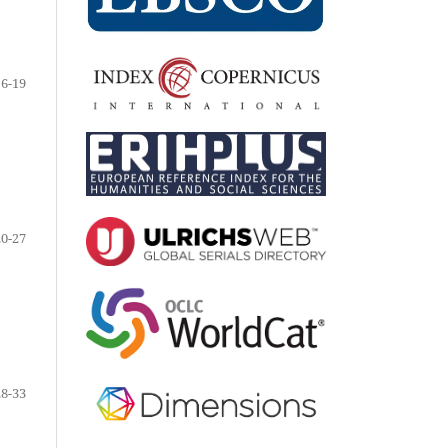
6-19
20-27
28-33