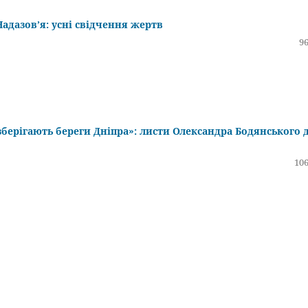
Надазов’я: усні свідчення жертв
96
зберігають береги Дніпра»: листи Олександра Бодянського 
106