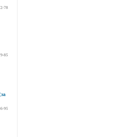
72-78
79-85
(за
86-95