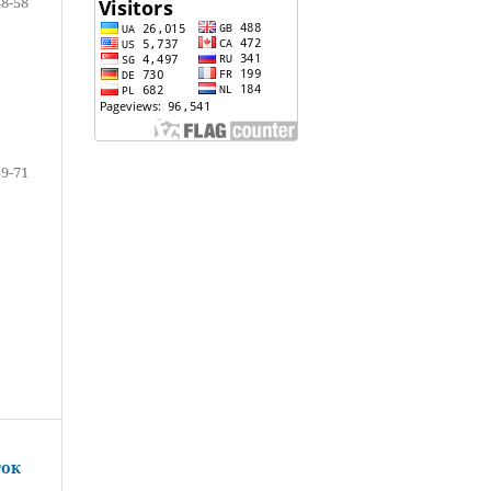
48-58
59-71
ток