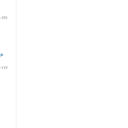
-105
до
-119